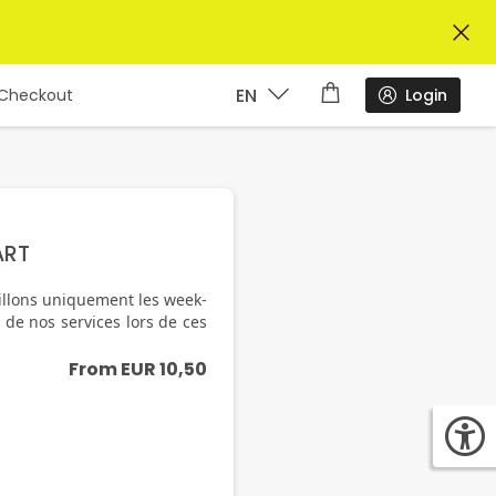
EN
Login
Checkout
ART
illons uniquement les week-
r de nos services lors de ces
From
EUR
10,50