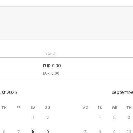
PRICE
EUR
0,00
EUR
12,00
ust 2026
Septembe
TH
FR
SA
SU
MO
TU
WE
TH
1
2
1
2
3
8
6
7
9
7
8
9
10