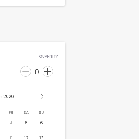
QUANTITY
0
r 2026
FR
SA
SU
4
5
6
11
12
13