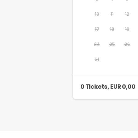
10
11
12
17
18
19
24
25
26
31
0 Tickets
, EUR
0,00