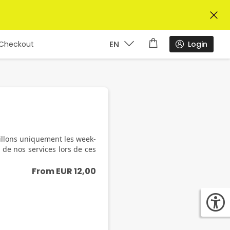
EN
Login
Checkout
illons uniquement les week-
r de nos services lors de ces
From
EUR
12,00